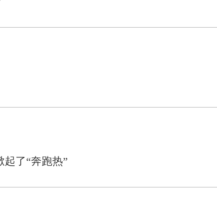
守
起了“奔跑热”